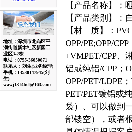
【产品名称】；哑
【
产品类别】：自
【
材 质】：PV
OPP/PE;
OPP/CPP
地址：深圳市龙岗区平
湖街道新木社区新园工
+VMPET/CPP、
业区3-2栋
电话：0755-36850871
联系人：刘生(业务经理)
铝或纯铝
/CPP
；
O
手机：13538147945(刘
生)
OPP/PET/LDPE
；
wawj1314hcf@163.com
PET
/PET
镀铝或
袋）
、可以做到
部镂空），或者
具体情况根据客