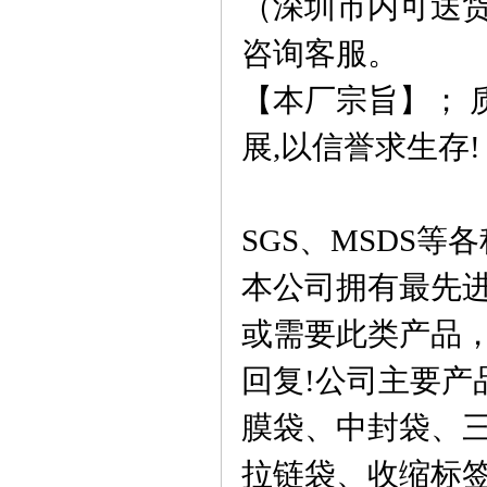
（深圳市内可送
咨询客服。
【本厂宗旨】； 
展
,
以信誉求生存
!
SGS
、
MSDS
等各
本公司拥有最先
或需要此类产品
回复
!
公司主要产
膜袋
、中封袋、
拉链袋、收缩标