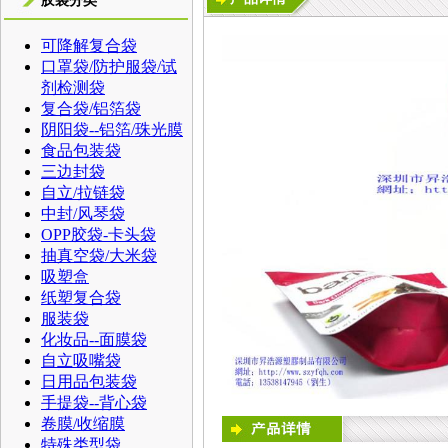
胶袋分类
可降解复合袋
口罩袋/防护服袋/试
剂检测袋
复合袋/铝箔袋
阴阳袋--铝箔/珠光膜
食品包装袋
三边封袋
自立/拉链袋
中封/风琴袋
OPP胶袋-卡头袋
抽真空袋/大米袋
吸塑盒
纸塑复合袋
服装袋
化妆品--面膜袋
自立吸嘴袋
日用品包装袋
手提袋--背心袋
卷膜/收缩膜
特殊类型袋