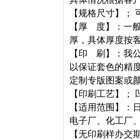
【规格尺寸】； 
【
厚 度
】
：一
厚，具体厚度按
【
印 刷
】
：我
以保证套色的精
定制专版图案或
【印刷工艺】； 
【
适用范围
】
：
电子厂、化工厂
【
无印刷样办交