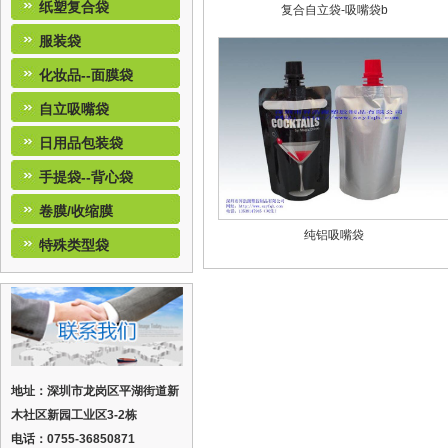
纸塑复合袋
复合自立袋-吸嘴袋b
服装袋
化妆品--面膜袋
自立吸嘴袋
日用品包装袋
手提袋--背心袋
卷膜/收缩膜
纯铝吸嘴袋
特殊类型袋
地址：深圳市龙岗区平湖街道新
木社区新园工业区3-2栋
电话：0755-36850871