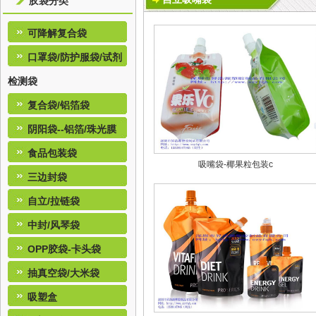
胶袋分类
可降解复合袋
口罩袋/防护服袋/试剂
检测袋
复合袋/铝箔袋
阴阳袋--铝箔/珠光膜
食品包装袋
吸嘴袋-椰果粒包装c
三边封袋
自立/拉链袋
中封/风琴袋
OPP胶袋-卡头袋
抽真空袋/大米袋
吸塑盒