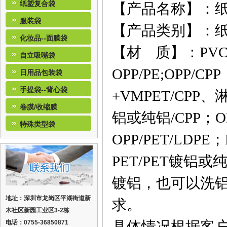
纸塑复合袋
【产品名称】：纸
服装袋
【
产品类别】：
化妆品--面膜袋
【
材 质】：PV
自立吸嘴袋
OPP/PE;
OPP/CPP
日用品包装袋
手提袋--背心袋
+VMPET/CPP、
卷膜/收缩膜
铝或纯铝
/CPP
；
O
特殊类型袋
OPP/PET/LDPE
；
PET
/PET
镀铝或
镀铝，也可以洗
地址：深圳市龙岗区平湖街道新
求。
木社区新园工业区3-2栋
具体情况根据客
电话：0755-36850871