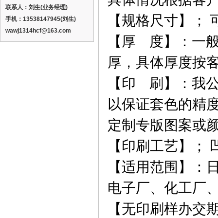
联系人：刘生(业务经理)
【规格尺寸】； 
手机：13538147945(刘生)
wawj1314hcf@163.com
【
厚 度
】
：一
厚，具体厚度按
【
印 刷
】
：我
以保证套色的精
定制专版图案或
【印刷工艺】； 
【
适用范围
】
：
电子厂、化工厂
【
无印刷样办交