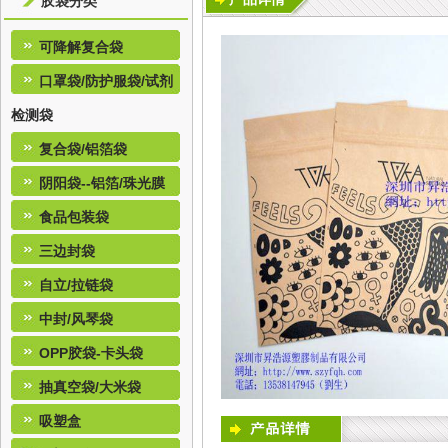
胶袋分类
可降解复合袋
口罩袋/防护服袋/试剂
检测袋
复合袋/铝箔袋
阴阳袋--铝箔/珠光膜
食品包装袋
三边封袋
自立/拉链袋
中封/风琴袋
OPP胶袋-卡头袋
抽真空袋/大米袋
吸塑盒