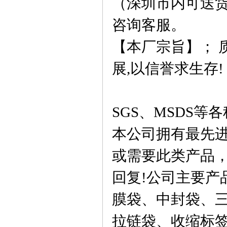
（深圳市内可送
咨询客服。
【本厂宗旨】； 
展
,
以信誉求生存
!
SGS
、
MSDS
等各
本公司拥有最先
或需要此类产品
回复
!
公司主要产
膜袋
、中封袋、
拉链袋、收缩标